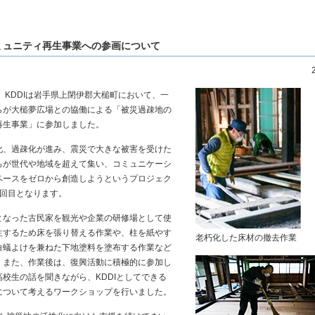
ミュニティ再生事業への参画について
土)、KDDIは岩手県上閉伊郡大槌町において、一
らが大槌夢広場との協働による「被災過疎地の
再生事業」に参加しました。
化、過疎化が進み、震災で大きな被害を受けた
ちが世代や地域を超えて集い、コミュニケーシ
ペースをゼロから創造しようというプロジェク
5回目となります。
となった古民家を観光や企業の研修場として使
生するため床を張り替える作業や、柱を紙やす
老朽化した床材の撤去作業
白蟻よけを兼ねた下地塗料を塗布する作業など
。また、作業後は、復興活動に積極的に参加し
校生の話を聞きながら、KDDIとしてできる
について考えるワークショップを行いました。