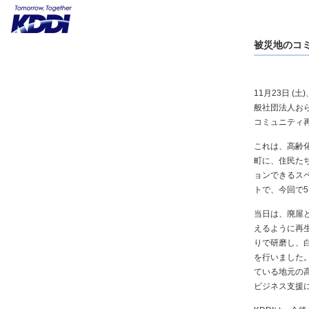
被災地のコ
11月23日 (
般社団法人お
コミュニティ
これは、高齢
町に、住民た
ョンできるス
トで、今回で
当日は、廃屋
えるように再
りで研磨し、
を行いました
ている地元の高
ビジネス支援