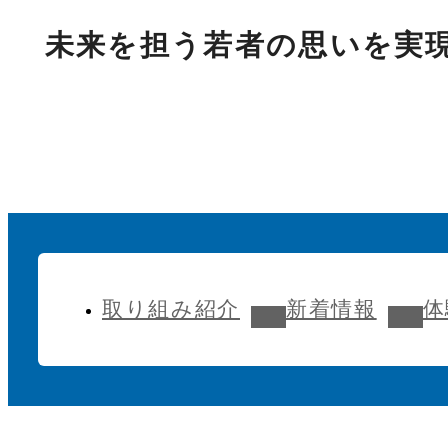
未来を担う若者の思いを実
取り組み紹介
該当項目へジャンプします
新着情報
該当項目
体