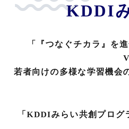
KDD
「『つなぐチカラ』を進
若者向けの多様な学習機会
「KDDIみらい共創プロ