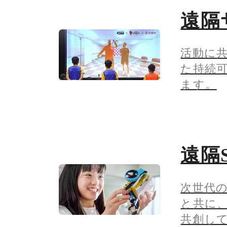
アコーディオン開閉
遠隔
活動に共
た持続
ます。
アコーディオン開閉
遠隔
次世代の
と共に
共創し