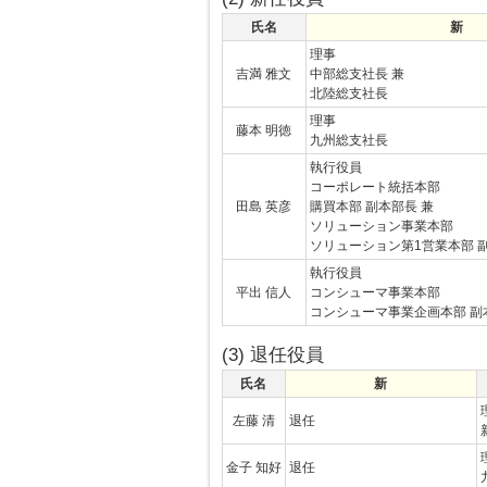
氏名
新
理事
吉満 雅文
中部総支社長 兼
北陸総支社長
理事
藤本 明徳
九州総支社長
執行役員
コーポレート統括本部
田島 英彦
購買本部 副本部長 兼
ソリューション事業本部
ソリューション第1営業本部 
執行役員
平出 信人
コンシューマ事業本部
コンシューマ事業企画本部 副
(3) 退任役員
氏名
新
左藤 清
退任
金子 知好
退任