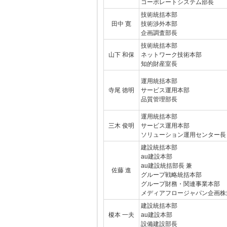
コーポレートシステム部長
技術統括本部
田中 寛
技術渉外本部
企画調査部長
技術統括本部
山下 和保
ネットワーク技術本部
知的財産室長
運用統括本部
寺尾 徳明
サービス運用本部
品質管理部長
運用統括本部
三木 俊明
サービス運用本部
ソリューション運用センター長
建設統括本部
au建設本部
au建設統括部長 兼
佐藤 進
グループ戦略統括本部
グループ財務・関連事業本部
メディアフロージャパン企画株
建設統括本部
榎本 一夫
au建設本部
設備建設部長