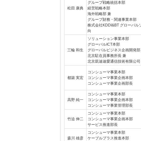
グループ戦略統括本部
松田 康典
経営戦略本部
海外戦略部 兼
グループ財務・関連事業本部
株式会社KDDI&BT グローバ
向
ソリューション事業本部
グローバルICT本部
三輪 和生
グローバルビジネス企画開発部
北京駐在員事務所長 兼
北京凱迪迪愛通信技術有限公司
コンシューマ事業本部
都築 実宏
コンシューマ事業企画本部
コンシューマ事業企画部長
コンシューマ事業本部
高野 純一
コンシューマ事業企画本部
コンシューマ事業管理部長
コンシューマ事業本部
竹迫 伸二
コンシューマ事業企画本部
サービス推進部長
コンシューマ事業本部
森川 雄彦
ケーブルプラス推進本部