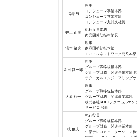
理事
コンシューマ事業本部
福崎 努
コンシューマ営業本部
コンシューマ九州支社長
執行役員常務
井上 正廣
商品開発統括本部長
理事
湯本 敏彦
商品開発統括本部
モバイルネットワーク開発本部
理事
グループ戦略統括本部
園田 愛一郎
グループ財務・関連事業本部 株
テクニカルエンジニアリングサ
理事
グループ戦略統括本部
大原 精一
グループ財務・関連事業本部
株式会社KDDI テクニカルエ
サービス 出向
執行役員
グループ戦略統括本部
グループ財務・関連事業本部
牧 俊夫
中部テレコミュニケーション株