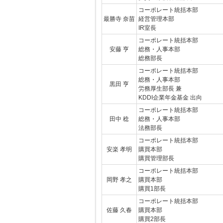
コーポレート統括本部
最勝寺 奈苗
経営管理本部
IR室長
コーポレート統括本部
安藤 亨
総務・人事本部
総務部長
コーポレート統括本部
総務・人事本部
黒田 亨
労務厚生部長 兼
KDDI企業年金基金 出向
コーポレート統括本部
田中 稔
総務・人事本部
法務部長
コーポレート統括本部
安楽 孝明
購買本部
購買管理部長
コーポレート統括本部
岡野 孝之
購買本部
購買1部長
コーポレート統括本部
佐藤 久春
購買本部
購買2部長