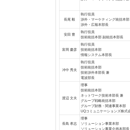
執行役員
長尾 毅
渉外・マーケティング統括本部
渉外・広報本部長
執行役員
安田 豊
技術統括本部 副統括本部長
執行役員
富岡 慶彦
技術統括本部
情報システム本部長
執行役員
技術統括本部
冲中 秀夫
技術渉外本部長 兼
電波部長
理事
技術統括本部
ネットワーク技術本部長 兼
渡辺 文夫
グループ戦略統括本部
グループ財務・関連事業本部
UQコミュニケーションズ株式
理事
長島 孝志
ソリューション事業本部
ソリューション事業企画本部長