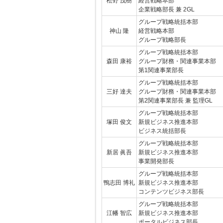
松野 茂樹
経営戦略本部
企業戦略部長 兼 2GL
グループ戦略統括本部
神山 隆
経営戦略本部
グループ戦略部長
グループ戦略統括本部
森田 康裕
グループ財務・関連事業本部
第1関連事業部長
グループ戦略統括本部
三好 達夫
グループ財務・関連事業本部
第2関連事業部長 兼 監理GL
グループ戦略統括本部
塚田 俊文
新規ビジネス推進本部
ビジネス統括部長
グループ戦略統括本部
新居 眞吾
新規ビジネス推進本部
事業開発部長
グループ戦略統括本部
鴨志田 博礼
新規ビジネス推進本部
コンテンツビジネス部長
グループ戦略統括本部
江幡 智広
新規ビジネス推進本部
ポータルビジネス部長