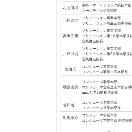
渉外・マーケティング統括本部
村山 直樹
マーケティング本部長
ソリューション事業本部
小林 昌宏
ソリューション商品企画本部長
ソリューション事業本部
高橋 正明
ソリューション第1営業本部 副
営業推進部長
ソリューション事業本部
川野 裕史
ソリューション第2営業本部 副
営業推進部長
コンシューマ事業本部
菅 隆志
コンシューマ事業企画本部長
コンシューマ事業本部
櫻原 富男
コンシューマ営業企画本部 副本
auエリア戦略推進部長
コンシューマ事業本部
菅野 養一
コンシューマ営業本部長
コンシューマ事業本部
對馬 圭介
コンシューマ営業本部 副本部