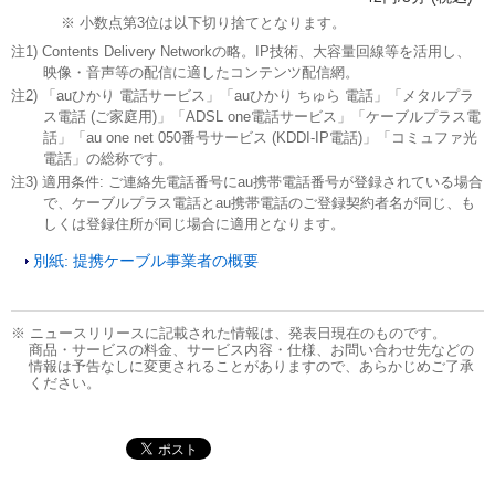
※ 小数点第3位は以下切り捨てとなります。
注1) Contents Delivery Networkの略。IP技術、大容量回線等を活用し、
映像・音声等の配信に適したコンテンツ配信網。
注2) 「auひかり 電話サービス」「auひかり ちゅら 電話」「メタルプラ
ス電話 (ご家庭用)」「ADSL one電話サービス」「ケーブルプラス電
話」「au one net 050番号サービス (KDDI-IP電話)」「コミュファ光
電話」の総称です。
注3) 適用条件: ご連絡先電話番号にau携帯電話番号が登録されている場合
で、ケーブルプラス電話とau携帯電話のご登録契約者名が同じ、も
しくは登録住所が同じ場合に適用となります。
別紙: 提携ケーブル事業者の概要
※ ニュースリリースに記載された情報は、発表日現在のものです。
商品・サービスの料金、サービス内容・仕様、お問い合わせ先などの
情報は予告なしに変更されることがありますので、あらかじめご了承
ください。