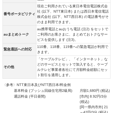
現在ご利用されている東日本電信電話株式会
社 (以下、NTT東日本) または西日本電信電話
番号ポータビリティ
株式会社 (以下、NTT西日本) の電話番号がそ
のまま利用できます。
au携帯電話とauおうち電話 (注2) をセットで
auまとめトーク
ご利用のお客さまに、まとめておトクなサー
ビスを提供します (注3)。
110番、118番、119番への緊急電話が利用で
緊急通話への対応
きます。
「ケーブルテレビ」、「インターネット」な
どのサービスとセットで加入すると、ケーブ
その他
ルテレビ事業者各社にて月額料金総額にセッ
ト割引を適用します。
〈参考〉NTT東日本及びNTT西日本/料金例
基本料金 (プッシュ回線住宅用2級局)
月額1,680円 (税込)
通話料金 (平日昼間)
[市内] 8.92円/3分
(税込)
[同一県内市外] 21
～42円/3分 (税込)