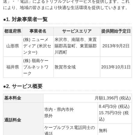
送」・「電話」によるトリプルプレイサービスを提供します。これ
により、地域の皆さまにより快適な生活環境を提供していきます。
●1. 対象事業者一覧
都道府県
事業者名
サービスエリア
提供開始予定日
(株) ニューメ
米沢市、南陽市、東置
山形県
ディア (米沢セ
賜郡高畠町、東置賜郡
2013年9月2日
ンター)
川西町
(株) 嶺南ケー
福井県
ブルネットワ
敦賀市全域
2013年10月1日
ーク
●2. サービス概要
基本料金
月額1,396円 (税込)
8.4円/3分 (税込)
市内・県内市外
15.75円/3分 (税
県外
込)
通話料金
ケーブルプラス電話同士の
無料
通話