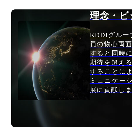
理念・ビ
KDDIグル
員の物心両
すると同時
期待を超え
することに
ミュニケー
展に貢献し