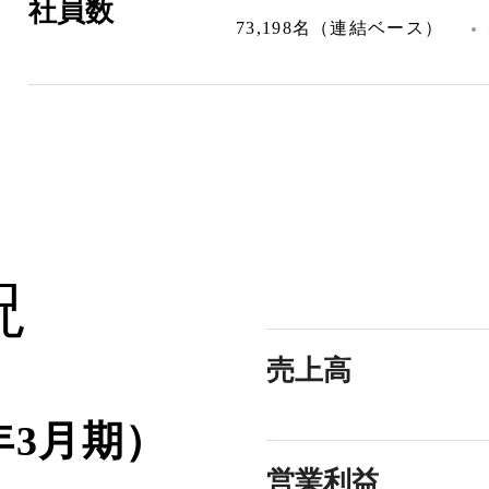
社員数
73,198名（連結ベース）
況
売上高
年3月期）
営業利益