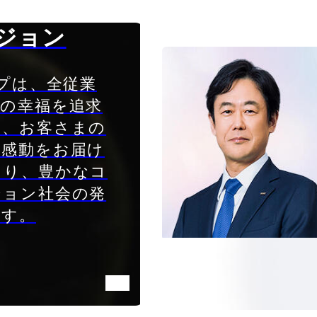
ジョン
ープは、全従業
面の幸福を追求
に、お客さまの
る感動をお届け
より、豊かなコ
ション社会の発
ます。