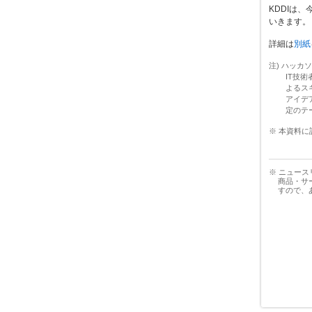
KDDIは
いきます。
詳細は
別紙
注) ハッカソ
IT技
よるス
アイデア
定のテ
※ 本資料
※ ニュー
商品・サ
すので、