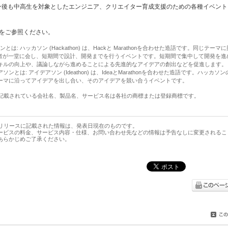
、今後も中高生を対象としたエンジニア、クリエイター育成支援のための各種イベン
をご参照ください。
ンとは: ハッカソン (Hackathon) は、Hackと Marathonを合わせた造語です。同じテー
術者が一堂に会し、短期間で設計、開発までを行うイベントです。短期間で集中して開発を進
キルの向上や、議論しながら進めることによる先進的なアイデアの創出などを促進します。
ソンとは: アイデアソン (Ideathon) は、IdeaとMarathonを合わせた造語です。ハッカ
ーマに沿ってアイデアを出し合い、そのアイデアを競い合うイベントです。
に記載されている会社名、製品名、サービス名は各社の商標または登録商標です。
スリリースに記載された情報は、発表日現在のものです。
ービスの料金、サービス内容・仕様、お問い合わせ先などの情報は予告なしに変更されるこ
あらかじめご了承ください。