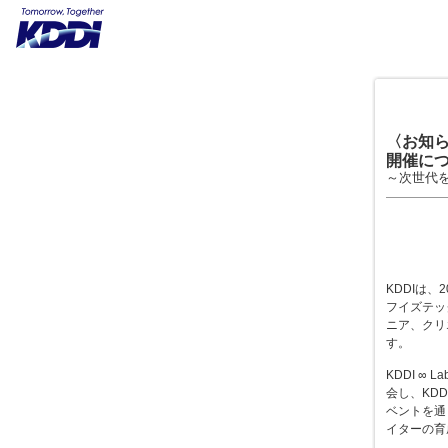
〈お知らせ
開催に
～次世代
KDDIは、
フイズテッ
ニア、クリエ
す。
KDDI ∞
会し、KD
ベントを通
イターの育