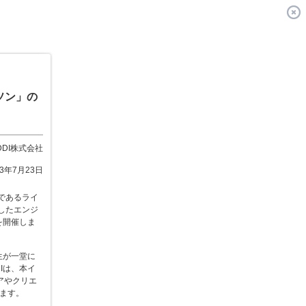
アソン」の
DDI株式会社
13年7月23日
ムであるライ
としたエンジ
」を開催しま
高生が一堂に
Iは、本イ
アやクリエ
ます。