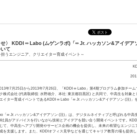
〉 KDDI ∞ Labo (ムゲンラボ)「∞ Jr. ハッカソン&アイデ
ついて
を担うエンジニア、クリエイター育成イベント～
K
20
2013年7月25日から2013年7月26日、「KDDI ∞ Labo」第4期プログラム参加チー
ク株式会社 (代表取締役: 水野雄介、本社: 東京都目黒区) と共同で、中高生を対象
イター育成イベントであるKDDI ∞ Labo「∞ Jr. ハッカソン&アイデアソン (注)
 Labo「∞ Jr. ハッカソン&アイデアソン (注)」は、デジタルネイティブと呼ばれる中
DI社員がアドバイスを行いながら技術とアイデアを競い合う開発イベントです。KDD
じて、中高生へアプリ開発やサービス企画の機会を提供し、未来の有望なエンジニ
成を支援します。また、KDDIオフィス見学などを通じてキャリア教育の場も提供し