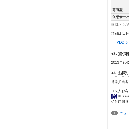
専有型
仮想サー
※ 日本で
詳細は以下
KDD
●3. 提
2013年9
●4. お
営業担当者
〈法人お客
0077-
受付時間 9:
ニュ