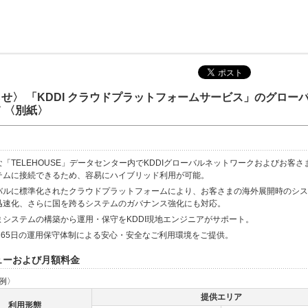
せ〉 「KDDI クラウドプラットフォームサービス」のグロー
 〈別紙〉
「TELEHOUSE」データセンター内でKDDIグローバルネットワークおよびお客さ
テムに接続できるため、容易にハイブリッド利用が可能。
バルに標準化されたクラウドプラットフォームにより、お客さまの海外展開時のシス
迅速化、さらに国を跨るシステムのガバナンス強化にも対応。
まシステムの構築から運用・保守をKDDI現地エンジニアがサポート。
間365日の運用保守体制による安心・安全なご利用環境をご提供。
ニューおよび月額料金
例〉
提供エリア
利用形態