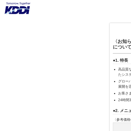
〈お知ら
について
●1. 特長
高品質な
たシス
グロー
展開を
お客さ
24時
●2. メ
〈参考価格