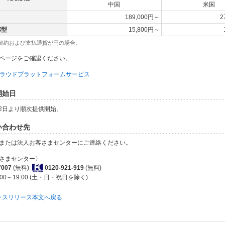
中国
米国
189,000円～
2
バ型
15,800円～
の契約および支払通貨が円の場合。
ページをご確認ください。
Iクラウドプラットフォームサービス
供開始日
月2日より順次提供開始。
問い合わせ先
または法人お客さまセンターにご連絡ください。
さまセンター〉
7007
(無料)
0120-921-919
(無料)
00～19:00 (土・日・祝日を除く)
ースリリース本文へ戻る