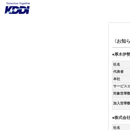
〈お知ら
●厚木伊
社名
代表者
本社
サービス
対象世帯
加入世帯
●株式会
社名