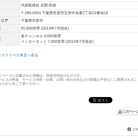
代表取締役 石間 尚雄
〒290-0054 千葉県市原市五井中央東2丁目23番地18
エリア
千葉県市原市
数
55,000世帯 (2013年7月現在)
多チャンネル 9,000世帯
数
インターネット 7,000世帯 (2013年7月現在)
ースリリース本文へ戻る
スリリースに記載された情報は、発表日現在のものです。
ービスの料金、サービス内容・仕様、お問い合わせ先などの情報は予告なしに変更されるこ
あらかじめご了承ください。