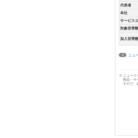
代表者
本社
サービス
対象世帯
加入世帯
ニュ
※ ニュー
商品・サ
すので、