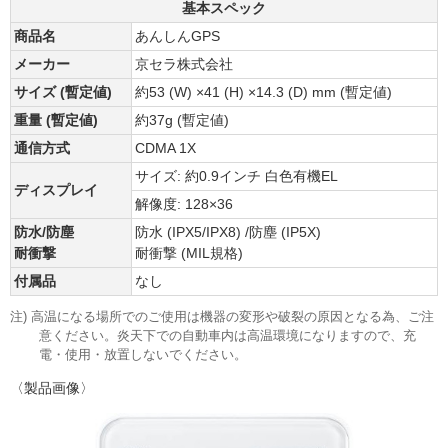
基本スペック
商品名
あんしんGPS
メーカー
京セラ株式会社
サイズ (暫定値)
約53 (W) ×41 (H) ×14.3 (D) mm (暫定値)
重量 (暫定値)
約37g (暫定値)
通信方式
CDMA 1X
サイズ: 約0.9インチ 白色有機EL
ディスプレイ
解像度: 128×36
防水/防塵
防水 (IPX5/IPX8) /防塵 (IP5X)
耐衝撃
耐衝撃 (MIL規格)
付属品
なし
注) 高温になる場所でのご使用は機器の変形や破裂の原因となる為、ご注
意ください。炎天下での自動車内は高温環境になりますので、充
電・使用・放置しないでください。
〈製品画像〉