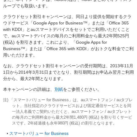
ループでも取扱います。
クラウドセット割引キャンペーンは、同日より提供を開始するクラ
ウドサービス「Google Apps for Business
™
」または「Office 365
with KDDI」とauスマートデバイスをセットでご利用いただくこと
で、auスマートデバイスの毎月のご利用料金から最大2年間525円
(税込) を割引きます。これにより、「Google Apps for
Business
™
」または「Office 365 with KDDI」がおトクな料金でご利
用いただけます。
なお、クラウドセット割引キャンペーンの受付期間は、2013年11月
1日から2014年3月31日までとなり、割引期間はお申込み翌月ご利用
分から、最大2年間となります。
本キャンペーンの詳細は、
別紙
をご参照ください。
注) 「スマートバリュー for Business」は、auスマートフォン / auタブレ
ット、当社指定のクラウドサービスおよび固定通信サービスとを同
一法人名義でご契約いただくと、auスマートフォン / auタブレット
の毎月のご利用料金から最大2年間1,480円 (税込) を割り引くサービ
スです。2年経過後も永年980円 (税込) の割引となります。
スマートバリュー for Business