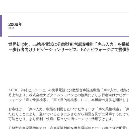
世界初 (注)、au携帯電話に分散型音声認識機能「声de入力」を搭
～歩行者向けナビゲーションサービス、EZナビウォークにて提供
KDDI、沖縄セルラーは、au携帯電話に分散型音声認識機能「声de入力」機能
月上旬より、株式会社ナビタイムジャパンとの協業により歩行者向けナビゲー
ウォーク「声で乗換検索」「声で目的地検索」にて、本機能の提供を開始し
お客様は、「声de入力」機能を利用したEZナビウォーク「声で乗換検索」「
ただくことにより、急いでいるときに歩きながら画面を見ずに発声するだけ
可能となり、より便利・快適に様々な生活シーンでご活用頂けます。
分散型音声認識機能とは、音声認識機能を携帯電話側とサーバ側に分散配置