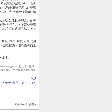
側で音声認識処理を行うもの
約から数十単語程度しか認識
るため、大規模かつ最新の情
った部分に改良を加え、音声
析処理を行うことで高い認識
定しお客様に利用方法をアド
所長: 秋葉 重幸) が研究開
性・処理能力・信頼性の向上
きます。
Recognition) 型の音声認識
末) 以外の携帯電話上で実現するのは世界
別紙
参考: 利用イメージほか