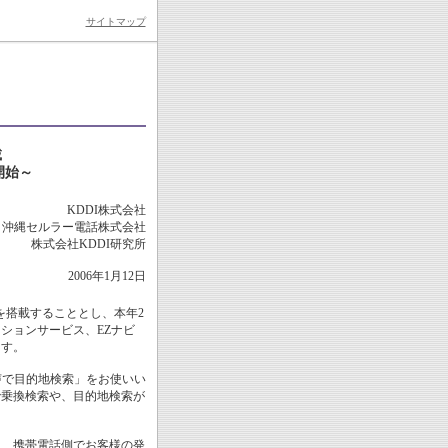
サイトマップ
載
開始～
KDDI株式会社
沖縄セルラー電話株式会社
株式会社KDDI研究所
2006年1月12日
を搭載することとし、本年2
ションサービス、EZナビ
ます。
声で目的地検索」をお使いい
で乗換検索や、目的地検索が
し、携帯電話側でお客様の発