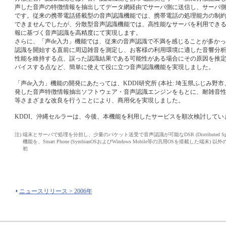
声した音声の特徴情報を抽出してデータ網経由でサーバ側に送信し、サーバ
です。従来の携帯電話搭載型の音声認識機能では、携帯電話の処理能力の制
できませんでしたが、分散型音声認識機能では、高性能なサーバを利用でき
報に基づく音声認識を高精度にて実現します。
さらに、「声de入力」機能では、従来の音声認識で不満を感じることが多か
認識を開始する直前に周辺雑音を測定し、お客様の利用環境に適した音響分
性能を維持する点、誤った認識結果である可能性がある場合にその原因を推
バイスする点など、簡単に使えて役に立つ音声認識機能を実現しました。
「声de入力」機能の開発にあたっては、KDDI研究所 (本社: 埼玉県ふじみ野市、
発した音声特徴情報抽出ソフトウェア・音声認識エンジンをもとに、耐雑音
等さまざまな改良を行うことにより、商用化を実現しました。
KDDI、沖縄セルラーは、今後、本機能を利用したサービスを順次検討してい
注)
端末とサーバで処理を分担し、少量のパケット送受で音声認識が可能なDSR (Distributed Speech 
機能を、Smart Phone (SymbianOSおよびWindows Mobile等の汎用OSを搭載した端
初
ニュースリリース > 2006年