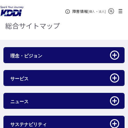
KDDIホーム
総合サイトマップ
サイト内検索
メニュー
障害情報
[
・
新規ウィンドウ
]
個人
法人
総合サイトマップ
アコーディオン開閉
理念・ビジョン
アコーディオン開閉
サービス
アコーディオン開閉
ニュース
アコーディオン開閉
サステナビリティ