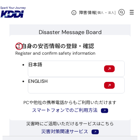
サイト内検索
メニュー
障害情報
[
・
新規ウィンドウ
]
個人
法人
災害用伝言板
Disaster Message Board
ご自身の安否情報の登録・確認
Register and confirm safety information
新規ウィンドウで開く
日本語
新規ウィンドウで開く
ENGLISH
PCや他社の携帯電話からもご利用いただけます
新規ウィンドウで開
スマートフォンでのご利用方法
災害時にご活用いただけるサービスはこちら
新規ウィンドウで開く
災害対策関連サービス