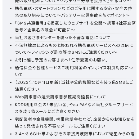
発の取り組みについて～バッテリー寿命を長持ちさせるコツ～
携帯電話・スマートフォンなどのご使用に関する安心・安全の啓
発の取り組みについて～バッテリー火災事故を防ぐポイント～
「SMS共通番号」を掲載したウェブサイトを公開～携帯4社審査済
番号と企業名の照会が可能に～
当社お客さまセンターを装った不審な電話について
不法無線局によるものと疑われる携帯電話サービスへの混信に
ついて～フィッシング詐欺等のSMSにご注意ください～
お引っ越し予定のお客さまへ「住所変更のお願い」
通信料金や各種サービスご利用料金のインボイス制度対応につ
いて
（2022年10月11日更新）当社や公的機関などを装う偽SMSにご
注意ください
Web請求書の過去請求書参照期間延長について
KDDI利用料金の「未払い金」やau PAYなど当社グループサービ
スを装う偽メールにご注意ください
宅配業者や金融機関、携帯電話会社など、企業からのお知らせを
装って発信される不審なメールにご注意ください
3.4～3.6GHz帯およびその隣接周波数帯において衛星からの電