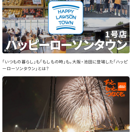
つなぐ
もしもの時」も。大阪・池田に登場した「ハッピ
99%の業務では見えなかっ
新規ウィンドウで開く
新規ウィンド
？
活動」とは？