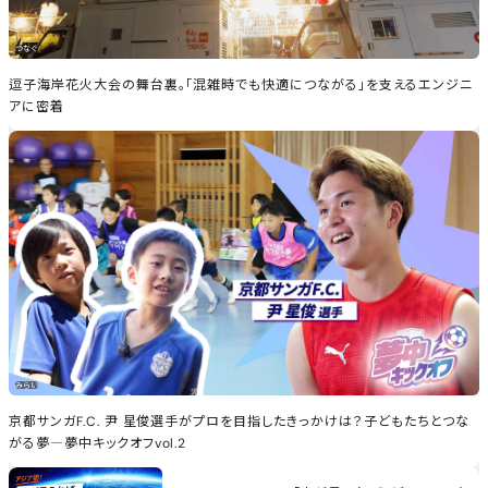
テクノロジー
。「混雑時でも快適につながる」を支えるエンジニ
AI前提社会へ向けて―あなたが成
開く
ートアップを支援する協調投
つなぐ
俊選手がプロを目指したきっかけは？子どもたちとつな
10代の約半数がスマホ依存傾
新規ウィンドウで開く
.2
どもが納得するルールの作り