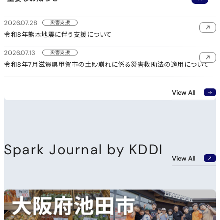
2026.07.28
災害支援
新規ウィンドウで開く
令和8年熊本地震に伴う支援について
2026.07.13
災害支援
新
令和8年7月滋賀県甲賀市の土砂崩れに係る災害救助法の適用について
View All
Spark Journal by KDDI
新規ウィ
View All