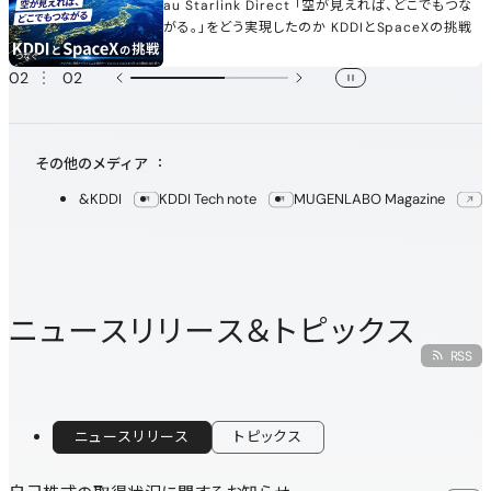
u Starlink Direct 「空が見えれば、どこでもつな
KD
新規ウィンドウで開く
新
る。」をどう実現したのか KDDIとSpaceXの挑戦
戦
つなぐ
01
02
次へ
一時停止
その他のメディア
新規ウィンドウで開く
新規ウィンドウで開く
新規ウ
&KDDI
KDDI Tech note
MUGENLABO Magazine
ニュースリリース＆トピックス
新
RSS
ニュースリリース
トピックス