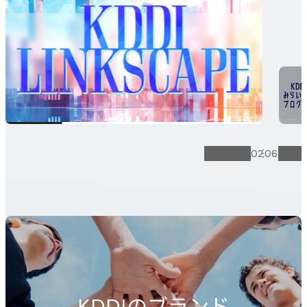
02
06
一時停止
次へ
KDDI
のブランド