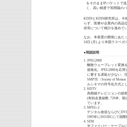
をそのままIPパケットで
く、高い精度で等間隔のパ
KDDIとKDDI研究所は
らず、医療や企業内の高品位
供等について検討を進めて
なお、本装置の開発にあたっ
24日 (月) より米国ラスベ
●用語説明
1.
JPEG2000
離散ウェーブレット変換をベ
規格化。JPEG2000
に要する遅延が少ない、
SMPTE〈Society of Mot
ルシネマの符号化方式として
2.
HDTV
高精細テレビジョンの総称で、
(有効走査線数: 720本
ています。
3.
MPEG-2
デジタル放送ならびにD
1995年にISO/IECに
4.
SDH
光ファイバー・ケーブル