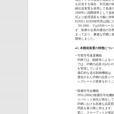
を伝送する場合、非圧縮の状
縮伝送装置を使用して低速
2000年に国際標準として規
式より処理遅延を大幅に抑
KDDIとKDDI研究所は既に
「JH‐2000」ではSDH
ず、医療や企業内通信の分
まっており、廉価なIP網に直
開発しました。
●2. 本開発装置の特徴につい
可変符号速度機能
IP網では、輻輳等による
では、IP網の品質 (Qo
を実現しています。
適応的な送出制御機能は、受
通知されたIP網の品質 (
ングレートの更新を行うこ
階層符号化機能
JPEG2000の階層符号
りパケット損失が発生して
IP網における急激な品質
問題を最小限に抑えます。
更に、スループットが保証