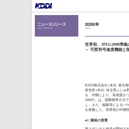
世界初、JPEG2000準
～ 可変符号速度機能と
KDDI株式会社 (本社: 東
研究所 (本社: 埼玉県ふじみ
を、IP網により、高画質かつ低
3000N」は、国際標準方式
し、また、輻輳等によるパケ
を搭載した、世界初のIP網
●1. 開発の背景
地上デジタル放送が開始さ