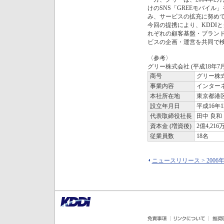
けのSNS「GREEモバイ
み、サービスの拡充に努め
今回の提携により、KDDIと
れぞれの顧客基盤・ブランド
ビスの企画・運営を共同で
〈参考〉
グリー株式会社 (平成18年7
商号
グリー株
事業内容
インター
本社所在地
東京都港区
設立年月日
平成16年1
代表取締役社長
田中 良和
資本金 (増資後)
2億4,216
従業員数
18名
ニュースリリース > 2006