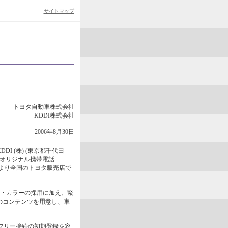
サイトマップ
トヨタ自動車株式会社
KDDI株式会社
2006年8月30日
I (株) (東京都千代田
タオリジナル携帯電話
0月下旬より全国のトヨタ販売店で
ン・カラーの採用に加え、緊
どのコンテンツを用意し、車
ンズフリー接続の初期登録を容