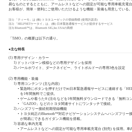
易なものとするとともに、アームレストなどへの固定が可能な専用車載充電台 (
お客様が、簡単・便利にご使用いただけるような機能・装備も用意している
注1)
「ティーモ」は (株) トヨタユーゼックの登録商標 (使用許諾済)
注2)
「HELPNETケータイ」は、(株) 日本緊急通報サービスが提供するサービス
注3)
Bluetooth™は、Bluetooth SIG,Inc.USAの商標
「TiMO」の概要は以下の通り。
●主な特長
(1)
専用デザイン・カラー
1)
ドットパターン模様などの専用デザインを採用
2)
パールホワイト、ダークネイビー、ライトボルドーの専用3色を設定
(2)
専用機能・装備
1)
専用コンテンツ (主な内容)
緊急時にボタンを押すだけで㈱日本緊急通報サービスに連絡する「HEL
を1年間無料でご提供。
ゲームや着うた® (注4) などを1年間無料ダウンロードできる「無料
「GAZOO」などのトヨタ関連サイトにワンタッチで接続。
2)
ハンズフリー接続初期登録機能
トヨタ純正のBluetooth™対応ナビゲーションシステムへハンズフリ
が簡易にできるガイダンス機能を搭載。
3)
容易な車内充電
アームレストなどへの固定が可能な専用車載充電台 (別売) を採用。車内