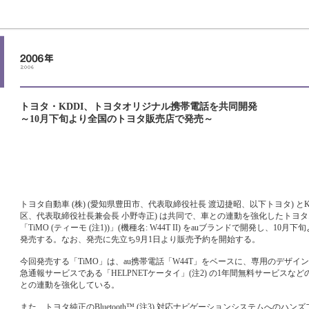
トヨタ・KDDI、トヨタオリジナル携帯電話を共同開発
～10月下旬より全国のトヨタ販売店で発売～
トヨタ自動車 (株) (愛知県豊田市、代表取締役社長 渡辺捷昭、以下トヨタ) とKDD
区、代表取締役社長兼会長 小野寺正) は共同で、車との連動を強化したトヨ
「TiMO (ティーモ (注1))」(機種名: W44T II) をauブランドで開発し、1
発売する。なお、発売に先立ち9月1日より販売予約を開始する。
今回発売する「TiMO」は、au携帯電話「W44T」をベースに、専用のデザイ
急通報サービスである「HELPNETケータイ」(注2) の1年間無料サービスな
との連動を強化している。
また、トヨタ純正のBluetooth™ (注3) 対応ナビゲーションシステムへのハ