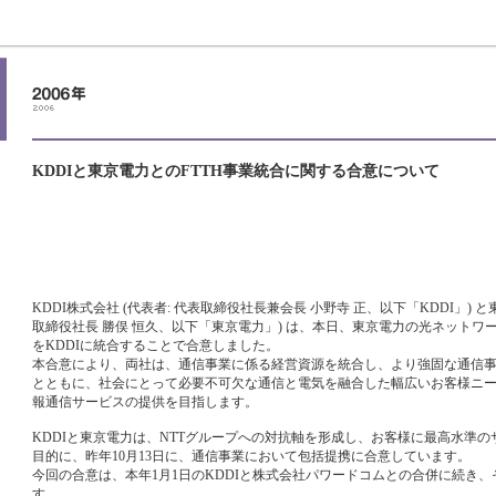
KDDIと東京電力とのFTTH事業統合に関する合意について
KDDI株式会社 (代表者: 代表取締役社長兼会長 小野寺 正、以下「KDDI」) と
取締役社長 勝俣 恒久、以下「東京電力」) は、本日、東京電力の光ネットワ
をKDDIに統合することで合意しました。
本合意により、両社は、通信事業に係る経営資源を統合し、より強固な通信
とともに、社会にとって必要不可欠な通信と電気を融合した幅広いお客様ニ
報通信サービスの提供を目指します。
KDDIと東京電力は、NTTグループへの対抗軸を形成し、お客様に最高水準
目的に、昨年10月13日に、通信事業において包括提携に合意しています。
今回の合意は、本年1月1日のKDDIと株式会社パワードコムとの合併に続き
す。