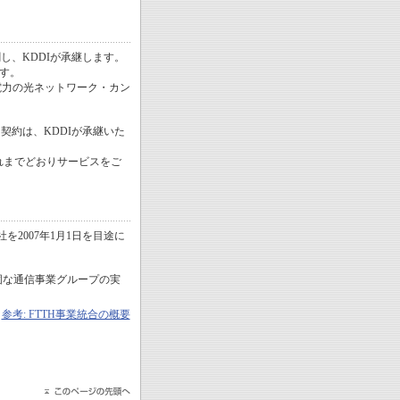
し、KDDIが承継します。
ます。
電力の光ネットワーク・カン
約は、KDDIが承継いた
これまでどおりサービスをご
2007年1月1日を目途に
固な通信事業グループの実
参考: FTTH事業統合の概要