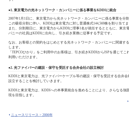
●1. 東京電力の光ネットワーク・カンパニーに係る事業をKDDIに統合
2007年1月1日に、東京電力から光ネットワーク・カンパニーに係る事業を分割
この吸収分割に伴い、KDDIは東京電力に対し普通株式144,569株を割り当て
また、分割期日に、東京電力からKDDIに理事1名が就任するとともに、東京
パニーの社員はKDDIに出向し、引き続き業務に従事する予定です。
なお、お客様との契約をはじめとする光ネットワーク・カンパニーに関連する契
します。
「TEPCOひかり」をご利用中のお客様は、引き続きKDDIからISPを通じて
利用いただけます。
●2. 光ファイバーの建設・保守を受託する合弁会社の設立検討
KDDIと東京電力は、光ファイバーケーブル等の建設・保守を受託する合弁会社を
設立することを検討していきます。
KDDIと東京電力は、KDDIへの本事業統合を進めることにより、さらなる強
現を目指します。
ニュースリリース > 2006年