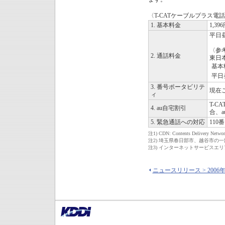
〈T-CATケーブルプラス電
1. 基本料金
1,39
平日昼
〈参
2. 通話料金
東日
基本
平日
3. 番号ポータビリテ
現在
ィ
T-
4. au自宅割引
合、
5. 緊急通話への対応
110
注1)
CDN: Contents Del
注2)
埼玉県春日部市、越谷市の一部地
注3)
インターネットサービスエリ
ニュースリリース > 2006