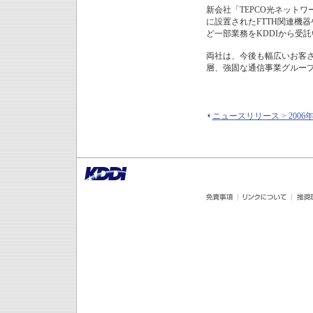
新会社「TEPCO光ネット
に設置されたFTTH関連機
ど一部業務をKDDIから受
両社は、今後も幅広いお客
層、強固な通信事業グルー
ニュースリリース > 2006