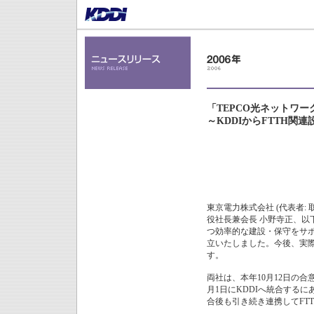
「TEPCO光ネットワ
～KDDIからFTTH関
東京電力株式会社 (代表者: 
役社長兼会長 小野寺正、以下
つ効率的な建設・保守をサポ
立いたしました。今後、実際
す。
両社は、本年10月12日の
月1日にKDDIへ統合する
合後も引き続き連携してFT