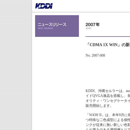
「CDMA 1X WIN」
No. 2007-008
KDDI、沖縄セルラーは、au
イドQVGA液晶を搭載し、
オリティ・ワンセグケータイ「W
販売開始します。
「W43H II」は、本年9
つ特殊な二色成型による個
ンクが従来に無い新しい色
んだ厚みのある透明層とリ