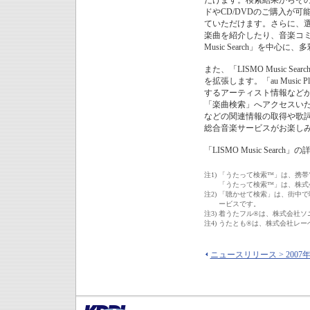
だけます。検索結果からその
ドやCD/DVDのご購入が
ていただけます。さらに、
楽曲を紹介したり、音楽コミュ
Music Search」を
また、「LISMO Music Se
を拡張します。「au Musi
するアーティスト情報など
「楽曲検索」へアクセスいただ
などの関連情報の取得や歌
総合音楽サービスがお楽し
「LISMO Music Searc
注1)
「うたって検索™」は、携帯
「うたって検索™」は、株式
注2)
「聴かせて検索」は、街中で
ービスです。
注3)
着うたフル®は、株式会社ソ
注4)
うたとも®は、株式会社レー
ニュースリリース > 2007