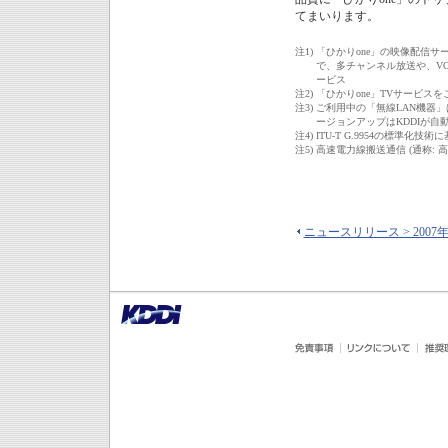
てまいります。
注1)
「ひかりone」の映像配信サー
で、多チャンネル放送や、V
ービス
注2)
「ひかりone」TVサービス
注3)
ご利用中の「無線LAN機器」
ージョンアップはKDDIが
注4)
ITU-T G.9954の標準
注5)
高速電力線搬送通信 (通称: 
ニュースリリース > 2007