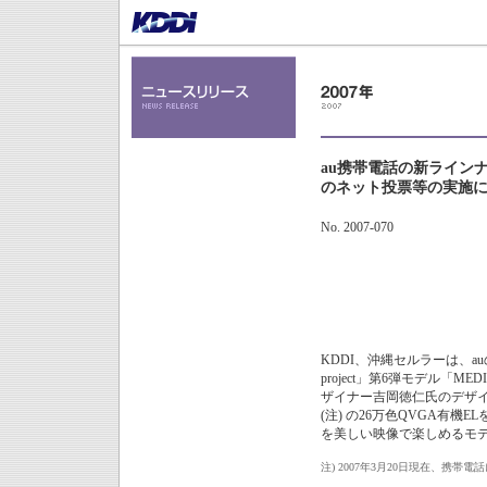
au携帯電話の新ラインナ
のネット投票等の実施
No. 2007-070
KDDI、沖縄セルラーは、auの
project」第6弾モデル「ME
ザイナー吉岡徳仁氏のデザ
(注) の26万色QVGA有
を美しい映像で楽しめるモ
注)
2007年3月20日現在、携帯