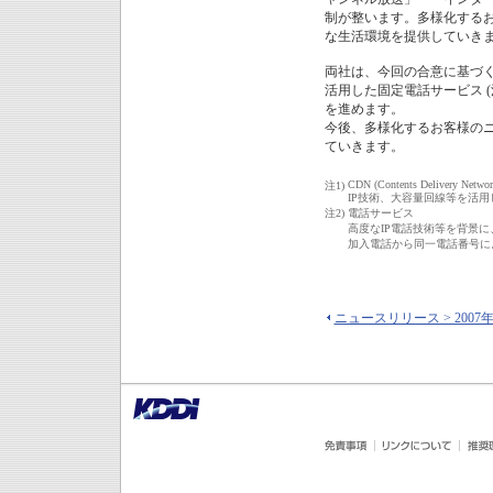
制が整います。多様化する
な生活環境を提供していき
両社は、今回の合意に基づく業
活用した固定電話サービス (
を進めます。
今後、多様化するお客様の
ていきます。
CDN (Contents Delivery Networ
注1)
IP技術、大容量回線等を活
注2)
電話サービス
高度なIP電話技術等を背景に
加入電話から同一電話番号に
ニュースリリース > 2007