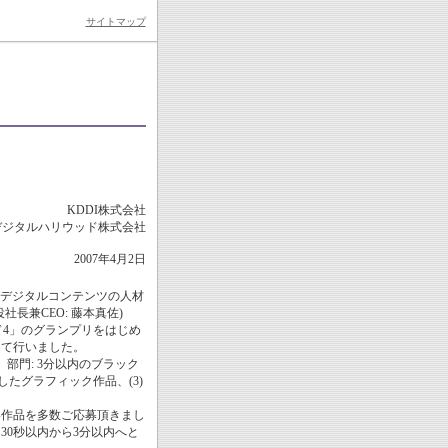
サイトマップ
KDDI株式会社
デジタルハリウッド株式会社
2007年4月2日
連及びデジタルコンテンツの人材
長兼CEO: 藤本真佐)
ド4」のグランプリをはじめ
にて行いました。
」部門: 3分以内のブラック
したグラフィック作品、(3)
い作品を多数ご応募頂きまし
0秒以内から3分以内へと