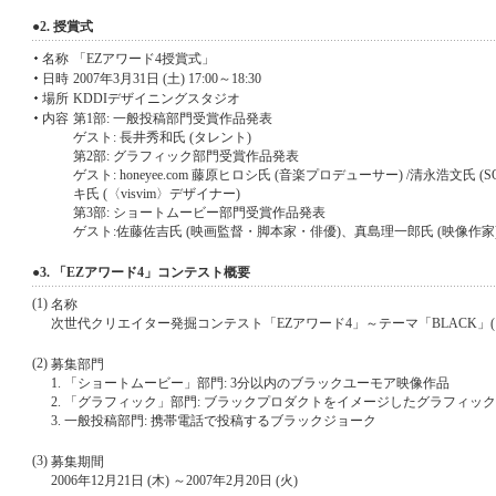
●2. 授賞式
名称
「EZアワード4授賞式」
日時
2007年3月31日 (土) 17:00～18:30
場所
KDDIデザイニングスタジオ
内容
第1部: 一般投稿部門受賞作品発表
ゲスト: 長井秀和氏 (タレント)
第2部: グラフィック部門受賞作品発表
ゲスト: honeyee.com 藤原ヒロシ氏 (音楽プロデューサー) /清永浩文氏 (SOPH
キ氏 (〈visvim〉デザイナー)
第3部: ショートムービー部門受賞作品発表
ゲスト:佐藤佐吉氏 (映画監督・脚本家・俳優)、真島理一郎氏 (映像作家)
●3. 「EZアワード4」コンテスト概要
(1)
名称
次世代クリエイター発掘コンテスト「EZアワード4」～テーマ「BLACK」(
(2)
募集部門
1. 「ショートムービー」部門: 3分以内のブラックユーモア映像作品
2. 「グラフィック」部門: ブラックプロダクトをイメージしたグラフィッ
3. 一般投稿部門: 携帯電話で投稿するブラックジョーク
(3)
募集期間
2006年12月21日 (木) ～2007年2月20日 (火)