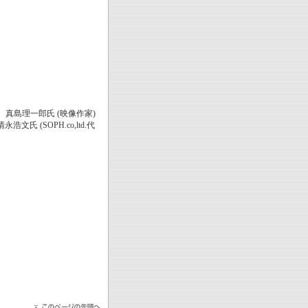
、真島理一郎氏 (映像作家)
文氏 (SOPH.co,ltd.代