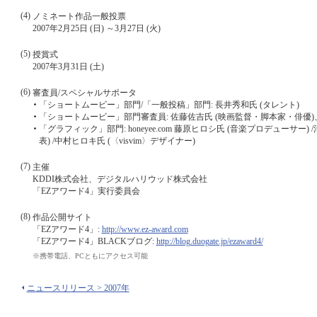
(4)
ノミネート作品一般投票
2007年2月25日 (日) ～3月27日 (火)
(5)
授賞式
2007年3月31日 (土)
(6)
審査員/スペシャルサポータ
「ショートムービー」部門/「一般投稿」部門: 長井秀和氏 (タレント)
「ショートムービー」部門審査員: 佐藤佐吉氏 (映画監督・脚本家・俳優)
「グラフィック」部門: honeyee.com 藤原ヒロシ氏 (音楽プロデューサー) /清永浩
表) /中村ヒロキ氏 (〈visvim〉デザイナー)
(7)
主催
KDDI株式会社、デジタルハリウッド株式会社
「EZアワード4」実行委員会
(8)
作品公開サイト
「EZアワード4」:
http://www.ez-award.com
「EZアワード4」BLACKブログ:
http://blog.duogate.jp/ezaward4/
※
携帯電話、PCともにアクセス可能
ニュースリリース > 2007年