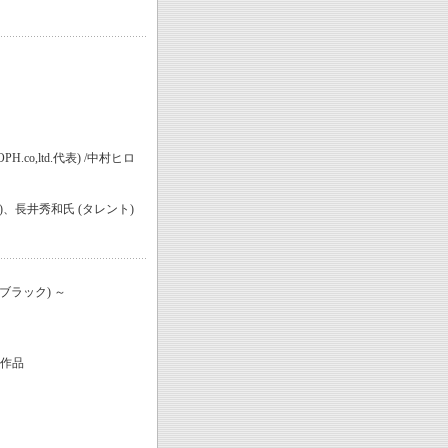
.co,ltd.代表) /中村ヒロ
、長井秀和氏 (タレント)
ブラック) ～
ク作品