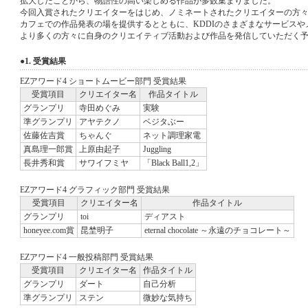
拡大したことから、物語性の高い楽しめる作品が多数集まりました。
今回入賞されたクリエイターをはじめ、ノミネートされたクリエイターの方々
カフェでの作品発表の場を提供するとともに、KDDIのさまざまなサービスや
より多くの方々に自身のクリエイティブ活動および作品を発信していただく
●1. 受賞結果
EZアワード4 ショートムービー部門 受賞結果
受賞項目
クリエイター名
作品タイトル
グランプリ
寺田めぐみ
実験
準グランプリ
アヤテクノ
ベジタぶー
佐藤佐吉賞
ちゃんぐ
ネット調理家電
真島理一郎賞
上原由起子
Juggling
長井秀和賞
サワイフミヤ
「Black Ball1,2」
EZアワード4 グラフィック部門 受賞結果
受賞項目
クリエイター名
作品タイトル
グランプリ
toi
ディアスト
honeyee.com賞
昆埜明子
eternal chocolate ～永遠のチョコレート～
EZアワード4 一般投稿部門 受賞結果
受賞項目
クリエイター名
作品タイトル
グランプリ
ダート
自己分析
準グランプリ
ステン
微妙な気持ち