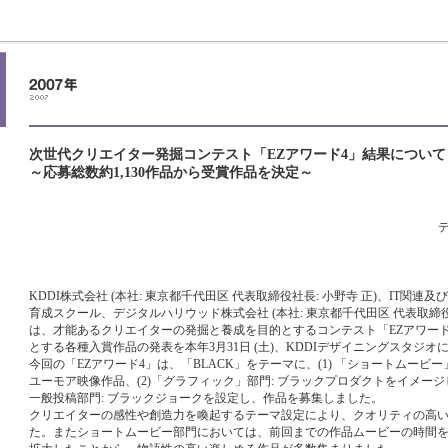
次世代クリエイター発掘コンテスト「EZアワード4」結果について
～応募総数約1,130作品から受賞作品を決定～
KDDI株式会社 (本社: 東京都千代田区 代表取締役社長: 小野寺 正)、IT関
育成スクール、デジタルハリウッド株式会社 (本社: 東京都千代田区 代表取締役社
は、才能あるクリエイターの発掘と養成を目的とするコンテスト「EZアワー
とする各種入賞作品の発表を本年3月31日 (土)、KDDIデザイニングスタジオ
今回の「EZアワード4」は、「BLACK」をテーマに、(1) 「ショートムービー
ユーモア映像作品、(2)「グラフィック」部門: ブラックプロダクトをイメージ
一般投稿部門: ブラックジョークを設定し、作品を募集しました。
クリエイターの感性や創造力を喚起するテーマ設定により、クオリティの高
た。またショートムービー部門においては、前回までの作品ムービーの時間を3