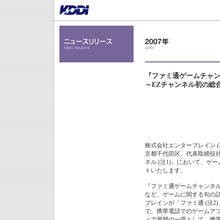
『ファミ通ゲームチャン
～EZチャンネル初の総
株式会社エンターブレイン (本
京都千代田区、代表取締役社長
ネル (注1)」において、
トいたします。
『ファミ通ゲームチャンネ
など、ゲームに関する旬の話
ブレインが「ファミ通 (注
で、携帯電話でのゲームア
ィア展開の一環として、携