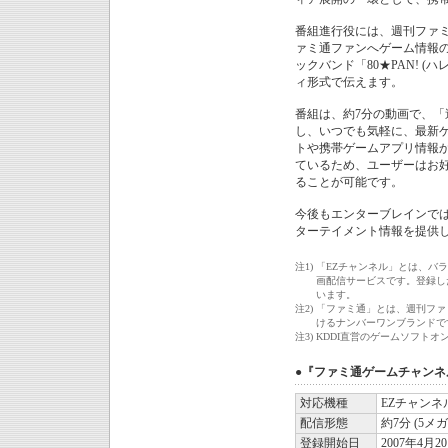
番組進行役には、週刊ファ
ァミ通ファンへゲーム情報
ックバンド「80★PAN! 
ィ形式で伝えます。
番組は、約7分の動画で、
し、いつでも気軽に、最新
トや携帯ゲームアプリ情報から
ているため、ユーザーはお
ることが可能です。
今後もエンターブレインで
ターテイメント情報を提供
注1)
「EZチャンネル」とは、バ
画配信サービスです。登録し
います。
注2)
「ファミ通」とは、週刊ファ
けるナンバーワンブランドで
注3)
KDDI直営のゲームソフトオ
●『ファミ通ゲームチャンネ
対応機種
EZチャンネ
配信形態
約7分 (5メ
登録開始日
2007年4月