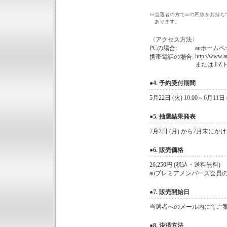
※
当選者の方でauの回線をお持
あります。
〈アクセス方法〉
PCの場合:
auホームペー
http://www.a
携帯電話の場合:
または EZト
●4. 予約受付期間
5月22日 (火) 10:00～6月11日 (
●5. 抽選結果発表
7月2日 (月) から7月末
●6. 販売価格
26,250円 (税込・送料無料)
auプレミアメンバーズ会員の場
●7. 販売開始日
当選者へのメール内にてご
●8. 決済方法