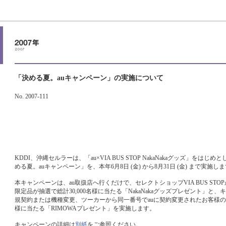
「決める夏。auキャンペーン」の実施について
No. 2007-111
KDDI、沖縄セルラーは、「au×VIA BUS STOP NakaNakaグッズ」をは
める夏。auキャンペーン」を、本年6月8日 (金) から8月31日 (金) まで実施し
本キャンペーンは、au取扱店へ行くだけで、セレクトショップVIA BUS ST
限定品が抽選で総計30,000名様に当たる「NakaNakaグッズプレゼント」と、
規契約または機種変更、ツーカーから同一番号でauに契約変更されたお客様の中
様に当たる「RIMOWAプレゼント」を実施します。
キャンペーンの詳細は
別紙
をご参照ください。