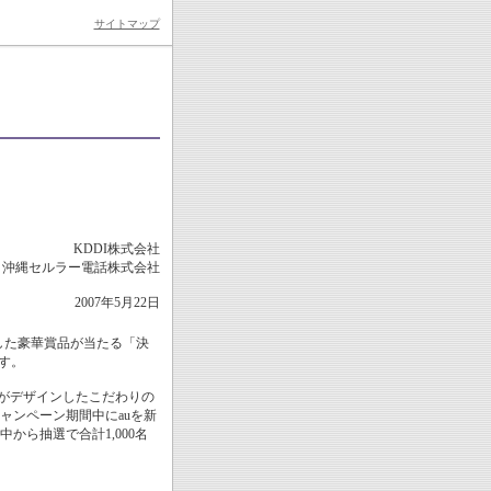
サイトマップ
KDDI株式会社
沖縄セルラー電話株式会社
2007年5月22日
じめとした豪華賞品が当たる「決
ます。
OPがデザインしたこだわりの
キャンペーン期間中にauを新
から抽選で合計1,000名