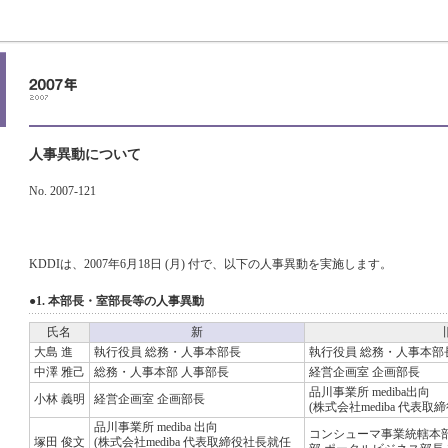
人事異動について
No. 2007-121
KDDIは、2007年6月18日 (月) 付で、以下の人事異動を実施します。
●1. 本部長・室部長等の人事異動
氏名
新
大島 進
執行役員 総務・人事本部長
執行役員 総務・人事本部長
中澤 雅己
総務・人事本部 人事部長
経営企画室 企画部長
品川事業所 mediba出向
小林 義明
経営企画室 企画部長
(株式会社mediba 代表取
品川事業所 mediba 出向
コンシューマ事業統轄本部
塚田 俊文
(株式会社mediba 代表取締役社長就任