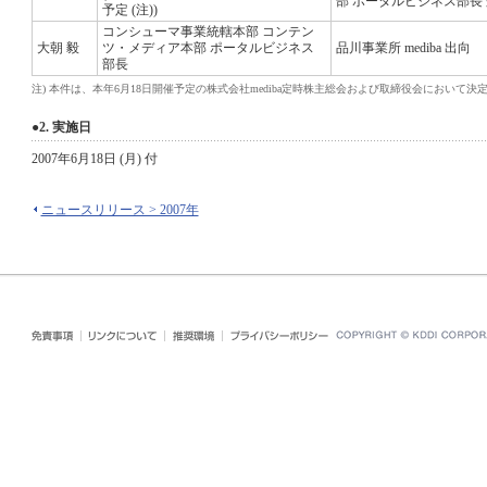
部 ポータルビジネス部長 兼 
予定 (注))
コンシューマ事業統轄本部 コンテン
大朝 毅
ツ・メディア本部 ポータルビジネス
品川事業所 mediba 出向
部長
注)
本件は、本年6月18日開催予定の株式会社mediba定時株主総会および取締役会において決
●2. 実施日
2007年6月18日 (月) 付
ニュースリリース > 2007年