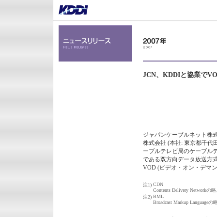
JCN、KDDIと協業で
ジャパンケーブルネット株式会社
株式会社 (本社: 東京都千代
ーブルテレビ局のケーブルテレ
である双方向データ放送方式 
VOD (ビデオ・オン・デマ
CDN
注1)
Contents Delivery
BML
注2)
Broadcast Markup La