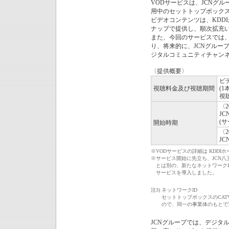
VODサービスは、JCNグ
用中のセットトップボック
ビデオコンテンツは、KDD
ナップで提供し、順次拡充
また、今回のサービスでは
り、将来的に、JCNグルー
ジタルコミュニティチャン
〈提供概要〉
ビ
視聴料金及び視聴期間
(1
視
〈2
J
(
開始時期
〈2
J
※
VODサービスの詳細は KDDIホ
※
サービス開始に先立ち、JCN八王
とは別の、新たなネットワークI
サービスを導入しました。
注3)
ネットワークID
セットトップボックスのCA
ので、同一の事業体のもとで
JCNグループでは、デジタ