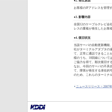
●2. 発生原因
お客様のIPアドレスを管理
●3. 影響内容
全国12のケーブルテレビ会社 
レスの重複が発生したお客
●4. 復旧状況
当該サーバの自動更新機能
社がターミナルアダプタの遠
て、正常に通話できること
様のうち、18回線について
ご協力を得て、順次復旧す
なお、今回のサーバの不具
て、障害が発生する潜在的
のため、これらのターミナ
ニュースリリース > 2007