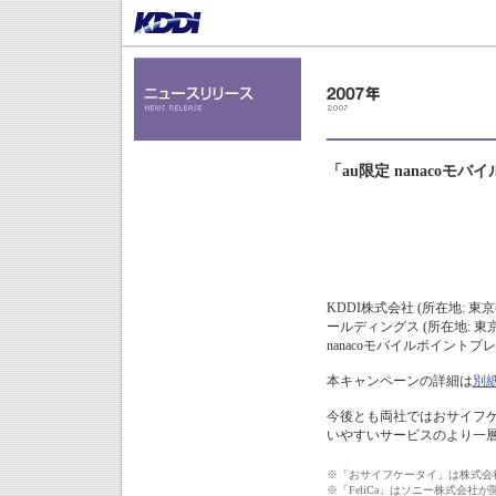
「au限定 nanaco
KDDI株式会社 (所在地:
ールディングス (所在地: 
nanacoモバイルポイントプ
本キャンペーンの詳細は
別
今後とも両社ではおサイフケ
いやすいサービスのより一
※
「おサイフケータイ」は株式会
※
「FeliCa」はソニー株式会社