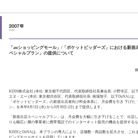
「auショッピングモール」/「ポケットビッダーズ」における新規
ペシャルプラン」の提供について
KDDI株式会社 (本社: 東京都千代田区、代表取締役社長兼会長: 小野寺正、以
エヌ・エー (本社: 東京都渋谷区、代表取締役社長: 南場智子、以下DeNA) は
「ポケットビッダーズ」の新規出店者向け料金体系に、月会費を引き 下げた
ン」を本年8月1日 (水) から9月30日 (日) まで提供します。
「新規出店スペシャルプラン」は、月会費を大幅に引き下げることで、出店
りも幅広い層の事業者に携帯電話でのインターネット販売の機会を提供する
KDDIとDeNAは、本プランの導入により、店舗数・商品数を拡大させ、これ
ピングモールサイトを目指していきます。