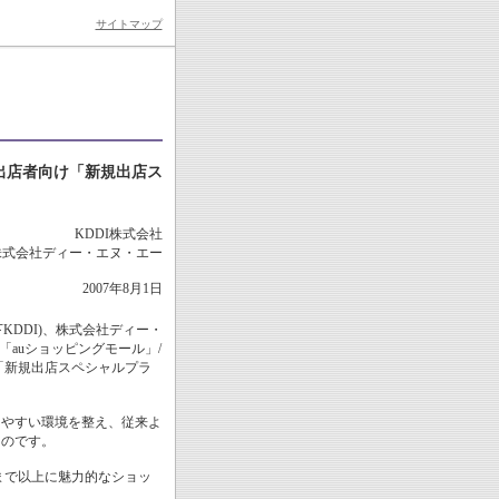
サイトマップ
出店者向け「新規出店ス
KDDI株式会社
株式会社ディー・エヌ・エー
2007年8月1日
下KDDI)、株式会社ディー・
、「auショッピングモール」/
「新規出店スペシャルプラ
しやすい環境を整え、従来よ
ものです。
まで以上に魅力的なショッ