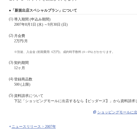
●「新規出店スペシャルプラン」について
(1)
導入期間 (申込み期間)
2007年8月1日 (水) ～9月30日 (日)
(2)
月会費
2万円/月
※
別途、入会金 (初期費用: 6万円)、成約時手数料 (4～6%) がかかります。
(3)
契約期間
12ヶ月
(4)
登録商品数
500 (上限)
(5)
資料請求について
下記「ショッピングモールに出店するなら【ビッダーズ】」から資料請求
ショッピングモールに
ニュースリリース > 2007年