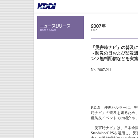
「災害時ナビ」の普及
～防災の日および防災週
ンツ無料配信などを実
No. 2007-211
KDDI、沖縄セルラーは、
時ナビ」の普及を図るため、「防
種防災イベントでの紹介や
「災害時ナビ」は、日本全
StandaloneGPSを