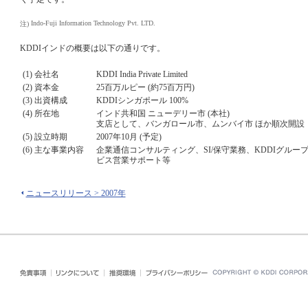
Indo-Fuji Information Technology Pvt. LTD.
注)
KDDIインドの概要は以下の通りです。
(1) 会社名
KDDI India Private Limited
(2) 資本金
25百万ルピー (約75百万円)
(3) 出資構成
KDDIシンガポール 100%
(4) 所在地
インド共和国 ニューデリー市 (本社)
支店として、バンガロール市、ムンバイ市 ほか順次開設
(5) 設立時期
2007年10月 (予定)
(6) 主な事業内容
企業通信コンサルティング、SI/保守業務、KDDIグル
ビス営業サポート等
ニュースリリース > 2007年