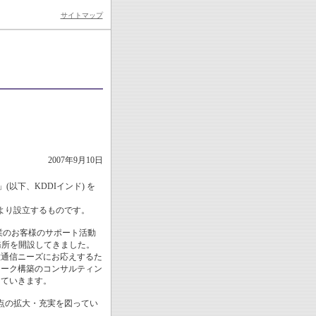
サイトマップ
2007年9月10日
ed」(以下、KDDIインド) を
により設立するものです。
企業のお客様のサポート活動
事務所を開設してきました。
種通信ニーズにお応えするた
ワーク構築のコンサルティン
していきます。
拠点の拡大・充実を図ってい