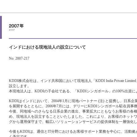
インドにおける現地法人の設立について
No. 2007-217
KDDI株式会社は、インド共和国において現地法人「KDDI India Private Limit
設立します。
本現地法人は、KDDIの子会社である、「KDDIシンガポール」の100%出資
KDDIはインドにおいて、2004年1月に現地パートナー (注) と提携し、日系
を展開するとともに、2006年7月には、デリーにKDDIシンガポール駐在員
今後、同地域へのさらなる日系企業の進出、事業拡大にともなうお客様の各
め、現地法人を設立することといたしました。これにより、お客様のネット
グから運用保守まで、幅広いソリューションサービスの提供体制を一層強化
今後もKDDIは、通信とIT分野におけるお客様サポート業務を中心に、活動
く予定です。