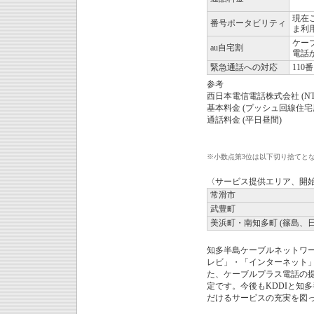
現在
番号ポータビリティ
ま利
ケー
au自宅割
電話
緊急通話への対応
110
参考
西日本電信電話株式会社 (NT
基本料金 (プッシュ回線住宅
通話料金 (平日昼間)
※
小数点第3位は以下切り捨てと
〈サービス提供エリア、開
常滑市
武豊町
美浜町・南知多町 (篠島、
知多半島ケーブルネットワー
レビ」・「インターネット」
た、ケーブルプラス電話の提
定です。今後もKDDIと知
だけるサービスの充実を図