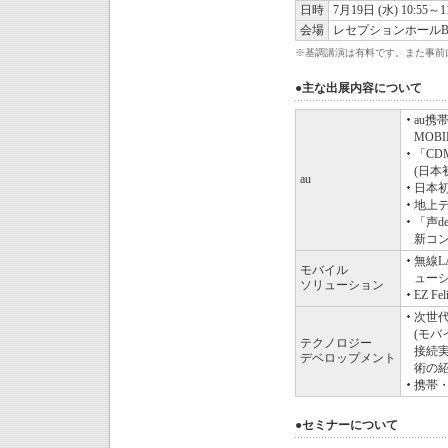
日時
7月19日 (水) 10:55～11
会場
レセプションホールB (
※
基調講演は有料です。また事前に
●主な出展内容について
au携
MOBI
「CD
(日本
au
日本初
地上
「声d
新コ
無線L
モバイル
ューシ
ソリューション
EZ 
次世
(モバ
テクノロジー
接続実
デベロップメント
術の紹
携帯
●セミナーについて