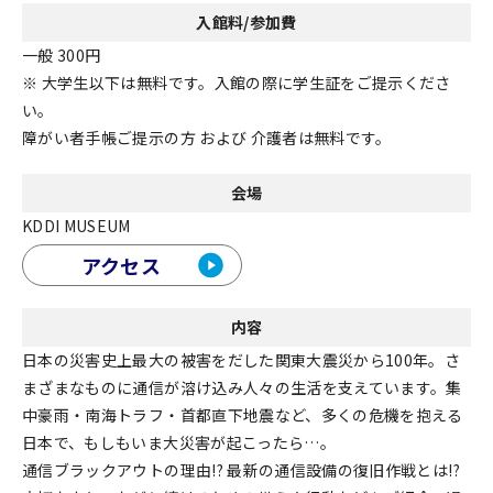
入館料/参加費
⼀般 300円
※ ⼤学⽣以下は無料です。⼊館の際に学⽣証をご提⽰くださ
い。
障がい者⼿帳ご提⽰の⽅ および 介護者は無料です。
会場
KDDI MUSEUM
アクセス
内容
日本の災害史上最大の被害をだした関東大震災から100年。さ
まざまなものに通信が溶け込み人々の生活を支えています。集
中豪雨・南海トラフ・首都直下地震など、多くの危機を抱える
日本で、もしもいま大災害が起こったら…。
通信ブラックアウトの理由!? 最新の通信設備の復旧作戦とは!?