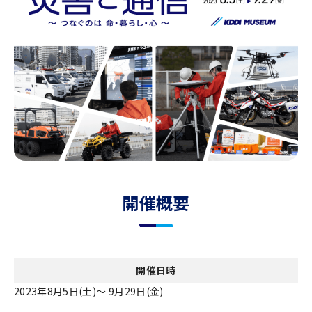
開催概要
開催日時
2023年8⽉5⽇(⼟)〜 9⽉29⽇(金)