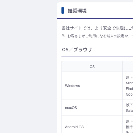
推奨環境
当社サイトでは、より安全で快適にご
お客さまがご利用になる端末の設定や、
OS／ブラウザ
OS
以下
Micr
Windows
Fire
Goo
以下
macOS
Safa
以下
Android OS
標準
Goo