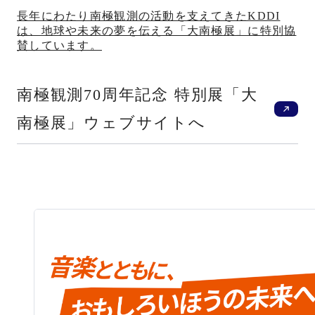
長年にわたり南極観測の活動を支えてきたKDDI
は、地球や未来の夢を伝える「大南極展」に特別協
賛しています。
新
南極観測70周年記念 特別展「大
南極展」ウェブサイトへ