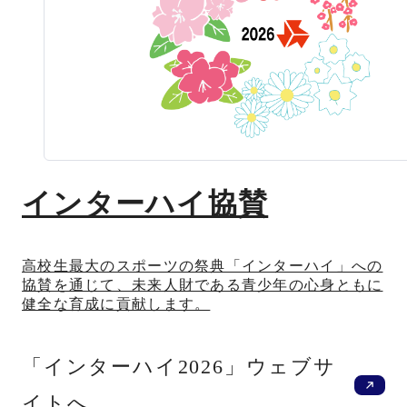
インターハイ協賛
高校生最大のスポーツの祭典「インターハイ」への
協賛を通じて、未来人財である青少年の心身ともに
健全な育成に貢献します。
新
「インターハイ2026」ウェブサ
イトへ