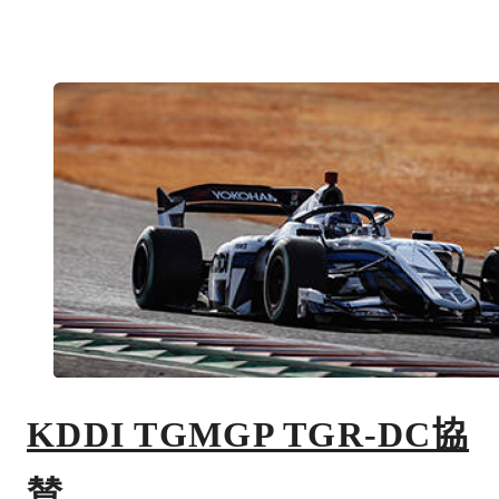
KDDI TGMGP TGR-DC協
賛