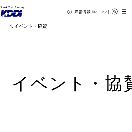
KDDIホーム
サイト内検索
メニュー
障害情報
[
・
新規ウィンドウ
]
個人
法人
企業情報
CM・協賛情報
イベント・協賛
イベント・協