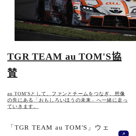
TGR TEAM au TOM'S協
賛
au TOM'Sとして、ファンとチームをつなぎ、想像
の先にある「おもしろいほうの未来」へ一緒に走っ
ていきます。
新
「TGR TEAM au TOM'S」ウェ