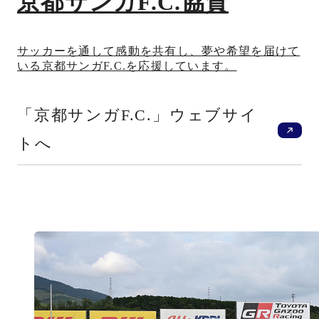
京都サンガF.C.協賛
サッカーを通して感動を共有し、夢や希望を届けて
いる京都サンガF.C.を応援しています。
新
「京都サンガF.C.」ウェブサイ
トへ