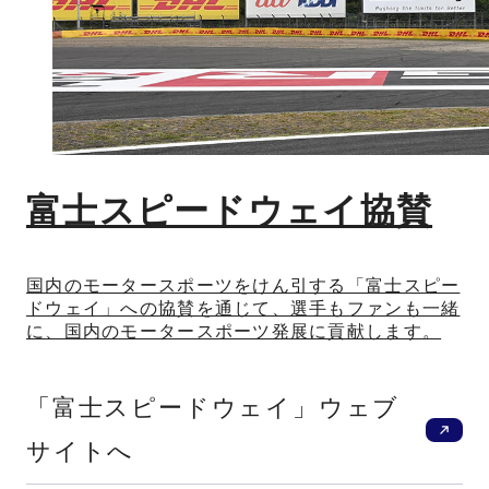
富士スピードウェイ協賛
国内のモータースポーツをけん引する「富士スピー
ドウェイ」への協賛を通じて、選手もファンも一緒
に、国内のモータースポーツ発展に貢献します。
新
「富士スピードウェイ」ウェブ
サイトへ