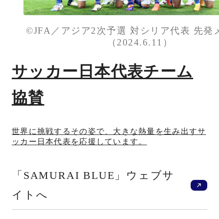
©JFA／アジア2次予選 対シリア代表 先発
（2024.6.11）
サッカー日本代表チーム
協賛
世界に挑戦するその姿で、大きな熱量を生み出すサ
ッカー日本代表を応援しています。
新
「SAMURAI BLUE」ウェブサ
イトへ