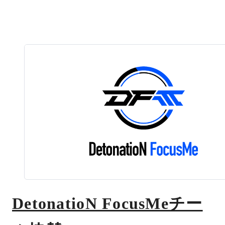
DetonatioN FocusMeチー