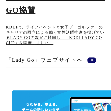
GO協賛
KDDIは、ライフイベントと女子プロゴルファーの
キャリアの両立による働く女性活躍推進を掲げてい
るLADY GOの趣旨に賛同し、「KDDI LADY GO
CUP」を開催しました。
新規ウ
「Lady Go」ウェブサイトへ