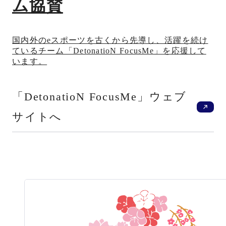
ム協賛
国内外のeスポーツを古くから先導し、活躍を続け
ているチーム「DetonatioN FocusMe」を応援して
います。
新
「DetonatioN FocusMe」ウェブ
サイトへ