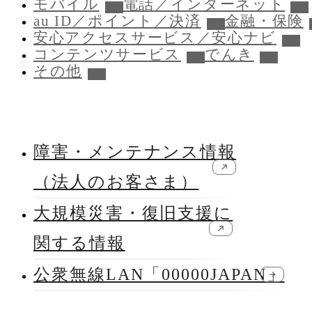
モバイル
電話／インターネット
au ID／ポイント／決済
金融・保険
安心アクセスサービス／安心ナビ
コンテンツサービス
でんき
その他
障害・メンテナンス情報
新規ウィンドウで開く
（法人のお客さま）
大規模災害・復旧支援に
新規ウィンドウで開く
関する情報
公衆無線LAN「00000JAPAN」