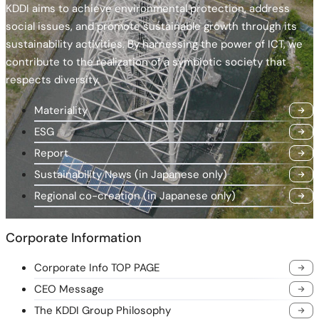
KDDI aims to achieve environmental protection, address
social issues, and promote sustainable growth through its
sustainability activities. By harnessing the power of ICT, we
contribute to the realization of a symbiotic society that
respects diversity.
Materiality
ESG
Report
Sustainability News (in Japanese only)
Regional co-creation (in Japanese only)
Corporate Information
Corporate Info TOP PAGE
CEO Message
The KDDI Group Philosophy