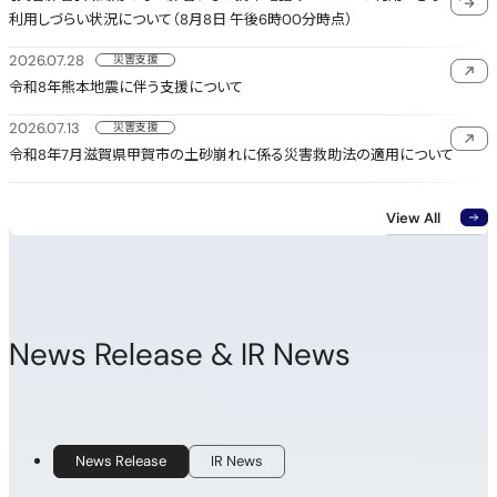
利用しづらい状況について（8月8日 午後6時00分時点）
2026.07.28
災害支援
Open in a new window
令和8年熊本地震に伴う支援について
2026.07.13
災害支援
Open i
令和8年7月滋賀県甲賀市の土砂崩れに係る災害救助法の適用について
View All
News Release & IR News
News Release
IR News