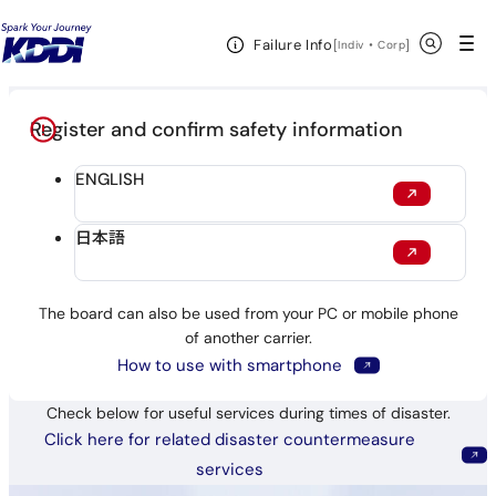
Disaster Message Board
Open Header Menu
Search
Failure Info
[
・
Open in a new 
]
Indiv
Corp
Register and confirm safety information
Open in a new window
ENGLISH
Open in a new window
日本語
The board can also be used from your PC or mobile phone
of another carrier.
Open in a new win
How to use with smartphone
Check below for useful services during times of disaster.
Click here for related disaster countermeasure
Open in a new window
services