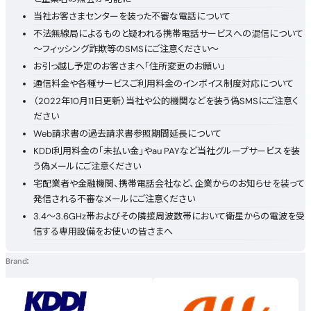
当社お客さまセンターを装った不審な電話について
不法無線局によるものと疑われる携帯電話サービスへの混信について
～フィッシング詐欺等のSMSにご注意ください～
お引っ越し予定のお客さまへ「住所変更のお願い」
通信料金や各種サービスご利用料金のインボイス制度対応について
（2022年10月11日更新）当社や公的機関などを装う偽SMSにご注意く
ださい
Web請求書の過去請求書参照期間延長について
KDDI利用料金の「未払い金」やau PAYなど当社グループサービスを装
う偽メールにご注意ください
宅配業者や金融機関、携帯電話会社など、企業からのお知らせを装って
発信される不審なメールにご注意ください
3.4～3.6GHz帯およびその隣接周波数帯において衛星からの電波を受
信する専用設備をお使いの皆さまへ
Brand