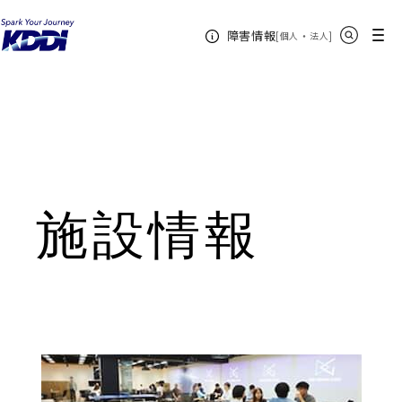
KDDIホーム
サイト内検索
メニュー
障害情報
[
・
新規ウィンドウ
]
個人
法人
企業情報
施設情報
施設情報
新規ウィンドウで開く