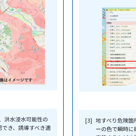
、洪水浸水可能性の
[3]
地すべり危険箇
認でき、誘導すべき適
ーの色で瞬時に