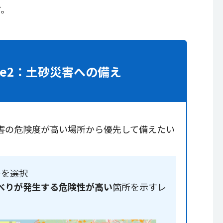
す。
se2：
土砂災害への備え
害の危険度が高い場所から優先して備えたい
ーを選択
べりが発生する危険性が高い
箇所を示すレ