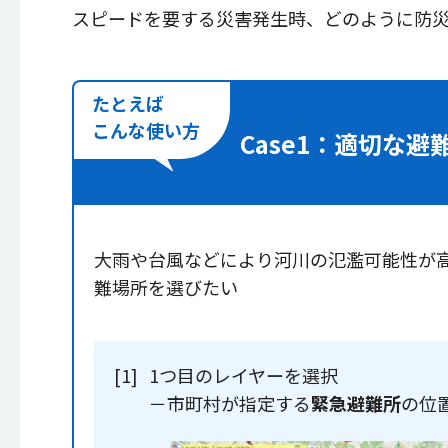
スピードを要する災害発生時、どのように防
たとえば
こんな
使い方
Case1：
適切な避
大雨や台風などにより河川の氾濫可能性が
難場所を選びたい
[1]
1つ目のレイヤーを選択
－市町村が指定する
緊急避難所
の位