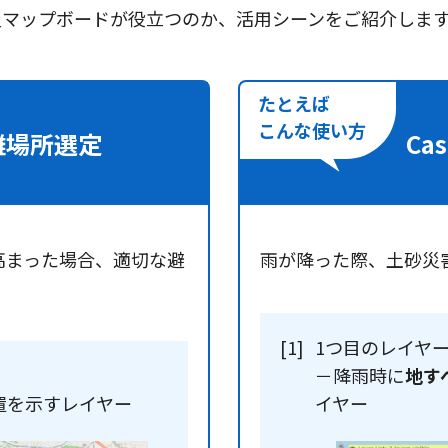
災マップボードが役立つのか、活用シーンをご紹介しま
たとえば
こんな
使い方
難場所選定
Ca
高まった場合、適切な避
雨が降った際、土砂災
[1]
1つ目のレイヤ
－降雨時に
地す
置を示すレイヤー
イヤー