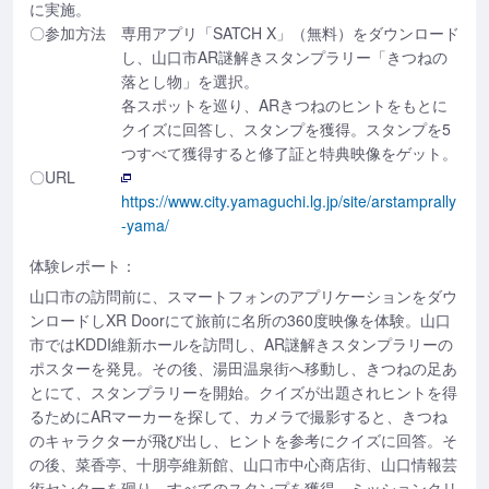
に実施。
〇参加方法
専用アプリ「SATCH X」（無料）をダウンロード
し、山口市AR謎解きスタンプラリー「きつねの
落とし物」を選択。
各スポットを巡り、ARきつねのヒントをもとに
クイズに回答し、スタンプを獲得。スタンプを5
つすべて獲得すると修了証と特典映像をゲット。
〇URL
https://www.city.yamaguchi.lg.jp/site/arstamprally
-yama/
体験レポート：
山口市の訪問前に、スマートフォンのアプリケーションをダウ
ンロードしXR Doorにて旅前に名所の360度映像を体験。山口
市ではKDDI維新ホールを訪問し、AR謎解きスタンプラリーの
ポスターを発見。その後、湯田温泉街へ移動し、きつねの足あ
とにて、スタンプラリーを開始。クイズが出題されヒントを得
るためにARマーカーを探して、カメラで撮影すると、きつね
のキャラクターが飛び出し、ヒントを参考にクイズに回答。そ
の後、菜香亭、十朋亭維新館、山口市中心商店街、山口情報芸
術センターを廻り、すべてのスタンプを獲得。ミッションクリ