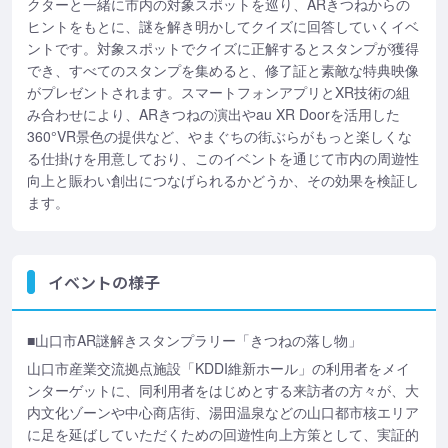
クターと一緒に市内の対象スポットを巡り、ARきつねからの
ヒントをもとに、謎を解き明かしてクイズに回答していくイベ
ントです。対象スポットでクイズに正解するとスタンプが獲得
でき、すべてのスタンプを集めると、修了証と素敵な特典映像
がプレゼントされます。スマートフォンアプリとXR技術の組
み合わせにより、ARきつねの演出やau XR Doorを活用した
360°VR景色の提供など、やまぐちの街ぶらがもっと楽しくな
る仕掛けを用意しており、このイベントを通じて市内の周遊性
向上と賑わい創出につなげられるかどうか、その効果を検証し
ます。
イベントの様子
■山口市AR謎解きスタンプラリー「きつねの落し物」
山口市産業交流拠点施設「KDDI維新ホール」の利用者をメイ
ンターゲットに、同利用者をはじめとする来訪者の方々が、大
内文化ゾーンや中心商店街、湯田温泉などの山口都市核エリア
に足を延ばしていただくための回遊性向上方策として、実証的