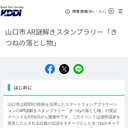
KDDIホーム
企業情報
地域共創（Te to Te）
地域共創の取り組
サイト内検索
メニュー
障害情報
み事例
山口市 AR謎解きスタンプラリー「きつねの落とし物」
[
・
新規ウィンドウ
]
個人
法人
山口市 AR謎解きスタンプラリー「き
つねの落とし物」
はじめに
山口市はKDDIの技術を活用したスマートフォンアプリケーシ
ョンのAR謎解きスタンプラリー「きつねの落とし物」の実証
イベントを9月6日から開催中です。このイベントは湯田温泉を
発見したとされる白狐の伝説をモチーフとしたきつねのキャラ