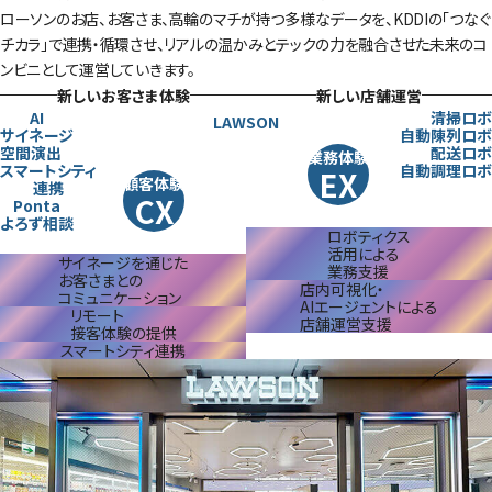
ローソンのお店、お客さま、高輪のマチが持つ多様なデータを、
KDDIの「つなぐ
チカラ」で連携・循環させ、
リアルの温かみとテックの力を融合させた未来のコ
ンビニとして運営していきます。
新しいお客さま体験
新しい店舗運営
AI
清掃ロボ
LAWSON
サイネージ
自動陳列ロボ
空間演出
配送ロボ
業務体験
スマートシティ
自動調理ロボ
EX
顧客体験
連携
CX
Ponta
よろず相談
ロボティクス
活用による
サイネージを通じた
業務支援
お客さまとの
店内可視化・
コミュニケーション
AIエージェントによる
リモート
店舗運営支援
接客体験の提供
スマートシティ連携