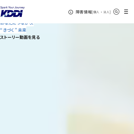
KDDIホーム
高輪本社
サイト内検索
メニュー
障害情報
[
・
新規ウィンドウ
]
個人
法人
SCROLL
街が
あなたにつながり、
TOP
“ きづく ” 未来
コンセプト
ストーリー動画を見る
未来への実験
アクセス
記事
ニュース
ストーリー動画
CLOSE