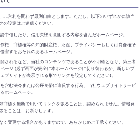
ついて
、非営利を問わず原則自由とします。ただし、以下のいずれかに該当
クの設定はご遠慮ください。
を誹謗中傷したり、信用失墜を意図する内容を含んだホームページ。
の著作権、商標権等の知的財産権、財産、プライバシーもしくは肖像権そ
は侵害するおそれのあるホームページ。
展開されるなど、当社のコンテンツであることが不明確となり、第三者
ページ (必ず画面が完全に本ホームページに切り替わるか、新しいブ
ェブサイトが表示される形でリンクを設定してください)。
則を含む法令または公序良俗に違反する行為、当社ウェブサイトサービ
あるホームページ。
録商標を無断で用いてリンクを張ることは、認められません。情報発
張ることは、お断りします。
告なく変更する場合がありますので、あらかじめご了承ください。