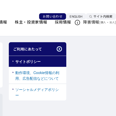
言語を切り替える
お問い合わせ
ENGLISH
サイト内検索
情報
株主・投資家情報
採用情報
障害情報
[
・
]
個人
法人
このページを印刷する
ご利用にあたって
サイトポリシー
動作環境、Cookie情報の利
用、広告配信などについて
ソーシャルメディアポリシ
ー