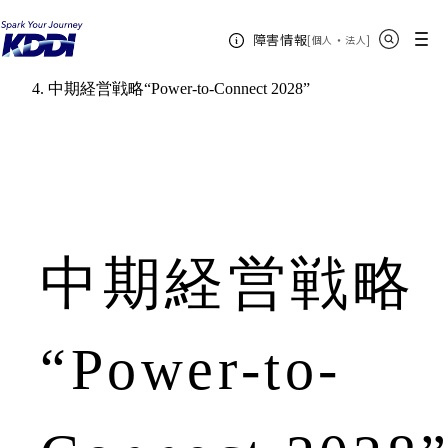
KDDIホーム
サイト内検索
メニュー
障害情報
[
・
新規ウィンドウ
]
個人
法人
理念・ビジョン
中期経営戦略（2026年-2028年）
中期経営戦略“Power-to-Connect 2028”
中期経営戦略
“Power-to-