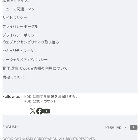
総合サイトマップ
ニュース関連リンク
サイトポリシー
プライバシーポータル
プライバシーポリシー
ウェブアクセシビリティの取り組み
セキュリティポータル
ソーシャルメディアポリシー
動作環境・Cookie情報の利用について
商標について
フォローアス
Follow us
KDDIに関する情報をお届けする、
KDDI公式アカウント
新規ウィンドウで開く
新規ウィンドウで開く
新規ウィンドウで開く
ENGLISH
Page Top
COPYRIGHT © KDDI CORPORATION, ALL RIGHTS RESERVED.