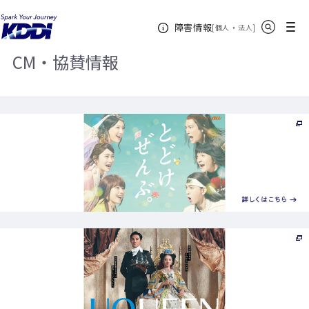
KDDIホーム
企業情報
CM・協賛情報
サイト内検索
メニュー
障害情報
[
・
新規ウィンドウ
]
個人
法人
CM・協賛情報