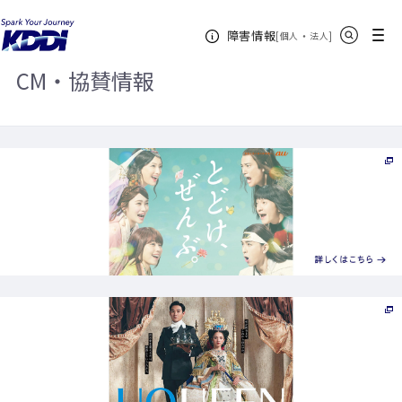
KDDIホーム
企業情報
CM・協賛情報
サイト内検索
メニュー
障害情報
[
・
新規ウィンドウ
]
個人
法人
CM・協賛情報